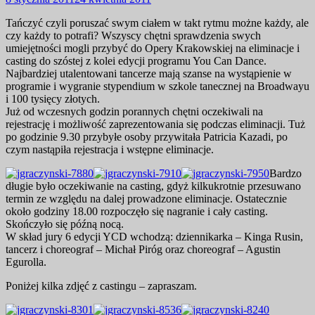
Tańczyć czyli poruszać swym ciałem w takt rytmu możne każdy, ale
czy każdy to potrafi? Wszyscy chętni sprawdzenia swych
umiejętności mogli przybyć do Opery Krakowskiej na eliminacje i
casting do szóstej z kolei edycji programu You Can Dance.
Najbardziej utalentowani tancerze mają szanse na wystąpienie w
programie i wygranie stypendium w szkole tanecznej na Broadwayu
i 100 tysięcy złotych.
Już od wczesnych godzin porannych chętni oczekiwali na
rejestrację i możliwość zaprezentowania się podczas eliminacji. Tuż
po godzinie 9.30 przybyłe osoby przywitała Patricia Kazadi, po
czym nastąpiła rejestracja i wstępne eliminacje.
Bardzo
długie było oczekiwanie na casting, gdyż kilkukrotnie przesuwano
termin ze względu na dalej prowadzone eliminacje. Ostatecznie
około godziny 18.00 rozpoczęło się nagranie i cały casting.
Skończyło się późną nocą.
W skład jury 6 edycji YCD wchodzą: dziennikarka – Kinga Rusin,
tancerz i choreograf – Michał Piróg oraz choreograf – Agustin
Egurolla.
Poniżej kilka zdjęć z castingu – zapraszam.