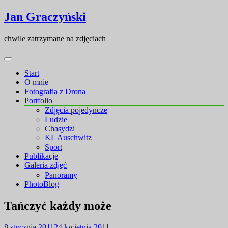
Skip
Skip
Jan Graczyński
to
to
content
content
chwile zatrzymane na zdjęciach
Start
O mnie
Fotografia z Drona
Portfolio
Zdjęcia pojedyncze
Ludzie
Chasydzi
KL Auschwitz
Sport
Publikacje
Galeria zdjęć
Panoramy
PhotoBlog
Tańczyć każdy może
8 stycznia 2011
24 kwietnia 2011