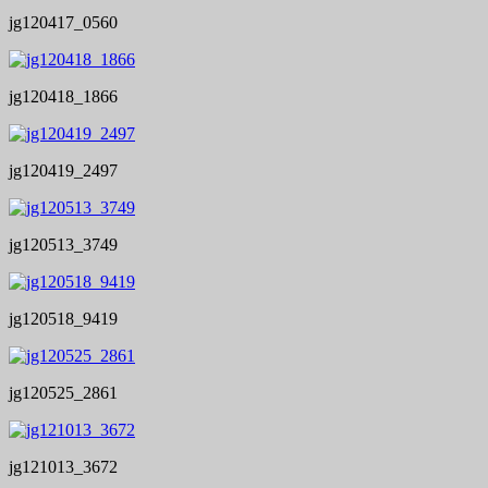
jg120417_0560
jg120418_1866
jg120419_2497
jg120513_3749
jg120518_9419
jg120525_2861
jg121013_3672