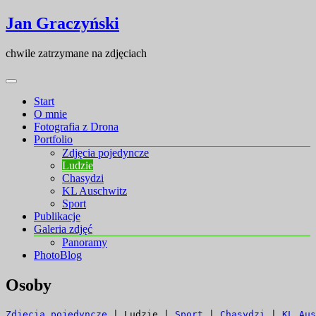
Skip
Skip
Jan Graczyński
to
to
content
content
chwile zatrzymane na zdjęciach
Start
O mnie
Fotografia z Drona
Portfolio
Zdjęcia pojedyncze
Ludzie
Chasydzi
KL Auschwitz
Sport
Publikacje
Galeria zdjęć
Panoramy
PhotoBlog
Osoby
Zdjęcia pojedyncze
 | Ludzie | 
Sport
 | 
Chasydzi
 | 
KL Aus