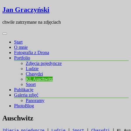
Skip
Skip
Jan Graczyński
to
to
content
content
chwile zatrzymane na zdjęciach
Start
O mnie
Fotografia z Drona
Portfolio
Zdjęcia pojedyncze
Ludzie
Chasydzi
KL Auschwitz
Sport
Publikacje
Galeria zdjęć
Panoramy
PhotoBlog
Auschwitz
Zdjęcia pojedyncze
 | 
Ludzie
 | 
Sport
 | 
Chasydzi
 | KL Aus