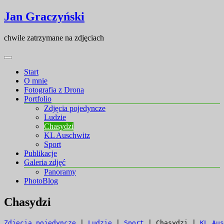
Skip
Skip
Jan Graczyński
to
to
content
content
chwile zatrzymane na zdjęciach
Start
O mnie
Fotografia z Drona
Portfolio
Zdjęcia pojedyncze
Ludzie
Chasydzi
KL Auschwitz
Sport
Publikacje
Galeria zdjęć
Panoramy
PhotoBlog
Chasydzi
Zdjęcia pojedyncze
 | 
Ludzie
 | 
Sport
 | Chasydzi | 
KL Aus