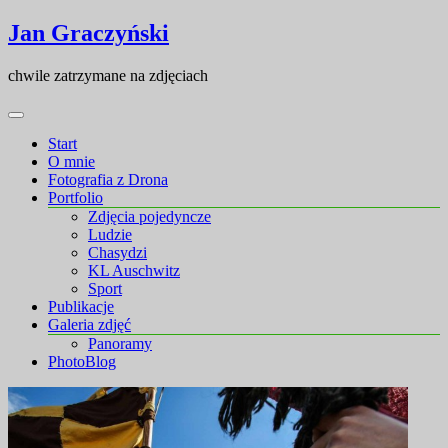
Skip
Skip
Jan Graczyński
to
to
content
content
chwile zatrzymane na zdjęciach
Start
O mnie
Fotografia z Drona
Portfolio
Zdjęcia pojedyncze
Ludzie
Chasydzi
KL Auschwitz
Sport
Publikacje
Galeria zdjęć
Panoramy
PhotoBlog