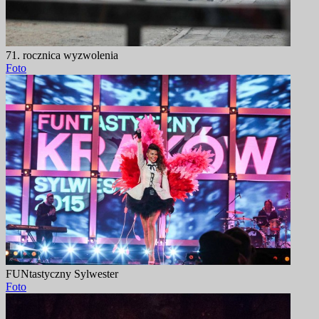
71. rocznica wyzwolenia
Foto
FUNtastyczny Sylwester
Foto