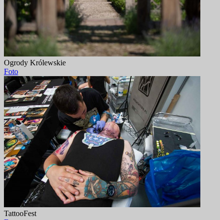
Ogrody Królewskie
Foto
TattooFest