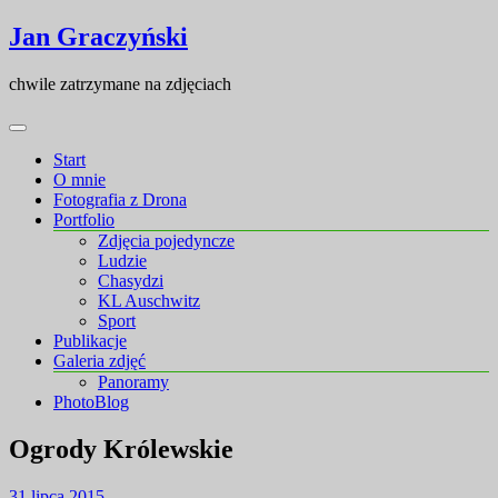
Skip
Skip
Jan Graczyński
to
to
content
content
chwile zatrzymane na zdjęciach
Start
O mnie
Fotografia z Drona
Portfolio
Zdjęcia pojedyncze
Ludzie
Chasydzi
KL Auschwitz
Sport
Publikacje
Galeria zdjęć
Panoramy
PhotoBlog
Ogrody Królewskie
31 lipca 2015