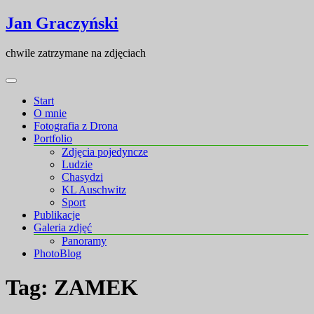
Skip
Skip
Jan Graczyński
to
to
content
content
chwile zatrzymane na zdjęciach
Start
O mnie
Fotografia z Drona
Portfolio
Zdjęcia pojedyncze
Ludzie
Chasydzi
KL Auschwitz
Sport
Publikacje
Galeria zdjęć
Panoramy
PhotoBlog
Tag:
ZAMEK