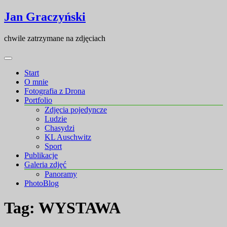
Skip
Skip
Jan Graczyński
to
to
content
content
chwile zatrzymane na zdjęciach
Start
O mnie
Fotografia z Drona
Portfolio
Zdjęcia pojedyncze
Ludzie
Chasydzi
KL Auschwitz
Sport
Publikacje
Galeria zdjęć
Panoramy
PhotoBlog
Tag:
WYSTAWA