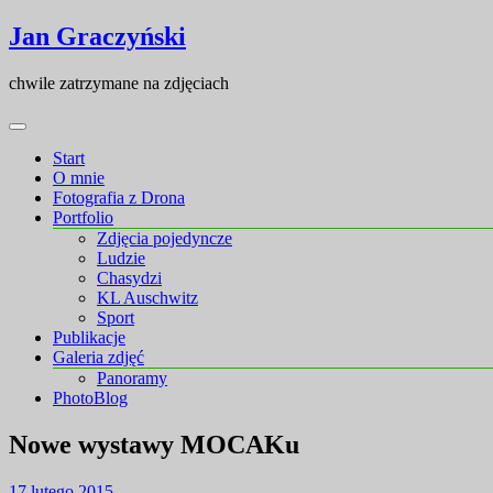
Skip
Skip
Jan Graczyński
to
to
content
content
chwile zatrzymane na zdjęciach
Start
O mnie
Fotografia z Drona
Portfolio
Zdjęcia pojedyncze
Ludzie
Chasydzi
KL Auschwitz
Sport
Publikacje
Galeria zdjęć
Panoramy
PhotoBlog
Nowe wystawy MOCAKu
17 lutego 2015