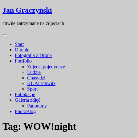
Skip
Skip
Jan Graczyński
to
to
content
content
chwile zatrzymane na zdjęciach
Start
O mnie
Fotografia z Drona
Portfolio
Zdjęcia pojedyncze
Ludzie
Chasydzi
KL Auschwitz
Sport
Publikacje
Galeria zdjęć
Panoramy
PhotoBlog
Tag:
WOW!night