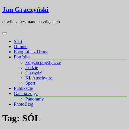
Skip
Skip
Jan Graczyński
to
to
content
content
chwile zatrzymane na zdjęciach
Start
O mnie
Fotografia z Drona
Portfolio
Zdjęcia pojedyncze
Ludzie
Chasydzi
KL Auschwitz
Sport
Publikacje
Galeria zdjęć
Panoramy
PhotoBlog
Tag:
SÓL