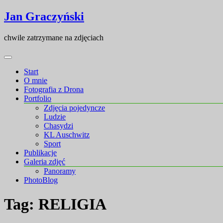
Skip
Skip
Jan Graczyński
to
to
content
content
chwile zatrzymane na zdjęciach
Start
O mnie
Fotografia z Drona
Portfolio
Zdjęcia pojedyncze
Ludzie
Chasydzi
KL Auschwitz
Sport
Publikacje
Galeria zdjęć
Panoramy
PhotoBlog
Tag:
RELIGIA