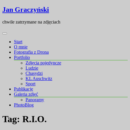
Skip
Skip
Jan Graczyński
to
to
content
content
chwile zatrzymane na zdjęciach
Start
O mnie
Fotografia z Drona
Portfolio
Zdjęcia pojedyncze
Ludzie
Chasydzi
KL Auschwitz
Sport
Publikacje
Galeria zdjęć
Panoramy
PhotoBlog
Tag:
R.I.O.