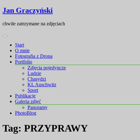
Skip
Skip
Jan Graczyński
to
to
content
content
chwile zatrzymane na zdjęciach
Start
O mnie
Fotografia z Drona
Portfolio
Zdjęcia pojedyncze
Ludzie
Chasydzi
KL Auschwitz
Sport
Publikacje
Galeria zdjęć
Panoramy
PhotoBlog
Tag:
PRZYPRAWY