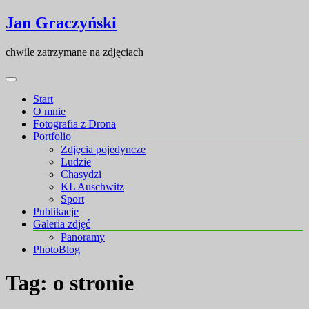
Skip
Skip
Jan Graczyński
to
to
content
content
chwile zatrzymane na zdjęciach
Start
O mnie
Fotografia z Drona
Portfolio
Zdjęcia pojedyncze
Ludzie
Chasydzi
KL Auschwitz
Sport
Publikacje
Galeria zdjęć
Panoramy
PhotoBlog
Tag:
o stronie