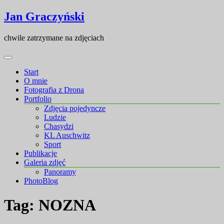
Skip
Skip
Jan Graczyński
to
to
content
content
chwile zatrzymane na zdjęciach
Start
O mnie
Fotografia z Drona
Portfolio
Zdjęcia pojedyncze
Ludzie
Chasydzi
KL Auschwitz
Sport
Publikacje
Galeria zdjęć
Panoramy
PhotoBlog
Tag:
NOZNA