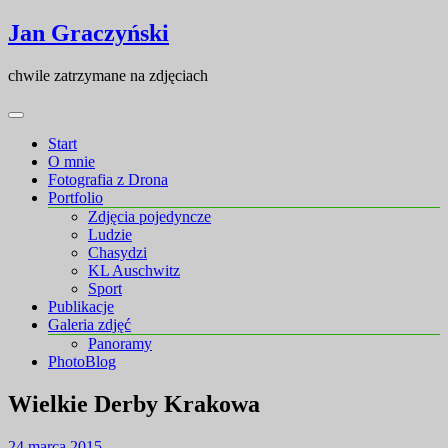
Skip
Skip
Jan Graczyński
to
to
content
content
chwile zatrzymane na zdjęciach
Start
O mnie
Fotografia z Drona
Portfolio
Zdjęcia pojedyncze
Ludzie
Chasydzi
KL Auschwitz
Sport
Publikacje
Galeria zdjęć
Panoramy
PhotoBlog
Wielkie Derby Krakowa
24 marca 2015