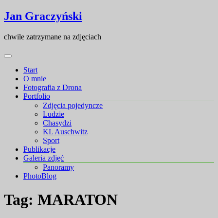
Skip
Skip
Jan Graczyński
to
to
content
content
chwile zatrzymane na zdjęciach
Start
O mnie
Fotografia z Drona
Portfolio
Zdjęcia pojedyncze
Ludzie
Chasydzi
KL Auschwitz
Sport
Publikacje
Galeria zdjęć
Panoramy
PhotoBlog
Tag:
MARATON