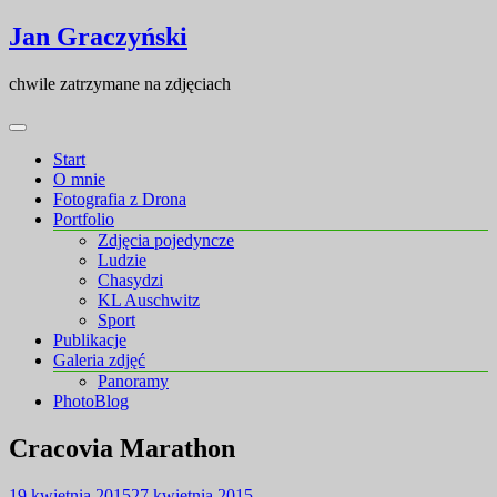
Skip
Skip
Jan Graczyński
to
to
content
content
chwile zatrzymane na zdjęciach
Start
O mnie
Fotografia z Drona
Portfolio
Zdjęcia pojedyncze
Ludzie
Chasydzi
KL Auschwitz
Sport
Publikacje
Galeria zdjęć
Panoramy
PhotoBlog
Cracovia Marathon
19 kwietnia 2015
27 kwietnia 2015