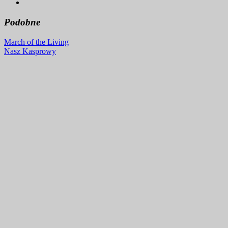
Podobne
Nawigacja
March of the Living
Nasz Kasprowy
wpisu