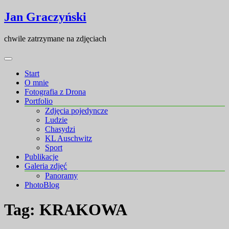
Skip
Skip
Jan Graczyński
to
to
content
content
chwile zatrzymane na zdjęciach
Start
O mnie
Fotografia z Drona
Portfolio
Zdjęcia pojedyncze
Ludzie
Chasydzi
KL Auschwitz
Sport
Publikacje
Galeria zdjęć
Panoramy
PhotoBlog
Tag:
KRAKOWA