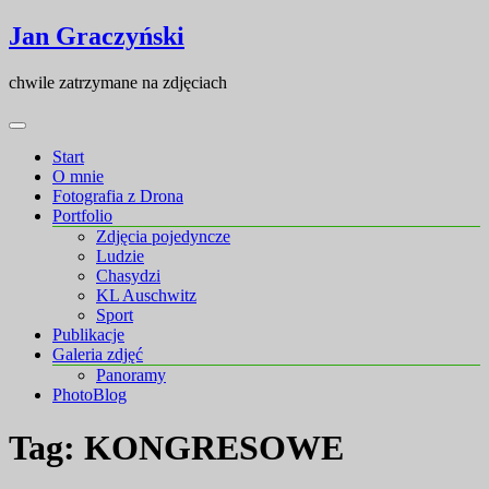
Skip
Skip
Jan Graczyński
to
to
content
content
chwile zatrzymane na zdjęciach
Start
O mnie
Fotografia z Drona
Portfolio
Zdjęcia pojedyncze
Ludzie
Chasydzi
KL Auschwitz
Sport
Publikacje
Galeria zdjęć
Panoramy
PhotoBlog
Tag:
KONGRESOWE