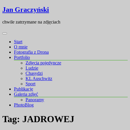
Skip
Skip
Jan Graczyński
to
to
content
content
chwile zatrzymane na zdjęciach
Start
O mnie
Fotografia z Drona
Portfolio
Zdjęcia pojedyncze
Ludzie
Chasydzi
KL Auschwitz
Sport
Publikacje
Galeria zdjęć
Panoramy
PhotoBlog
Tag:
JADROWEJ