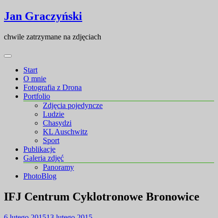
Skip
Skip
Jan Graczyński
to
to
content
content
chwile zatrzymane na zdjęciach
Start
O mnie
Fotografia z Drona
Portfolio
Zdjęcia pojedyncze
Ludzie
Chasydzi
KL Auschwitz
Sport
Publikacje
Galeria zdjęć
Panoramy
PhotoBlog
IFJ Centrum Cyklotronowe Bronowice
6 lutego 2015
13 lutego 2015