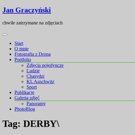
Skip
Skip
Jan Graczyński
to
to
content
content
chwile zatrzymane na zdjęciach
Start
O mnie
Fotografia z Drona
Portfolio
Zdjęcia pojedyncze
Ludzie
Chasydzi
KL Auschwitz
Sport
Publikacje
Galeria zdjęć
Panoramy
PhotoBlog
Tag:
DERBY\