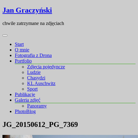
Skip
Skip
Jan Graczyński
to
to
content
content
chwile zatrzymane na zdjęciach
Start
O mnie
Fotografia z Drona
Portfolio
Zdjęcia pojedyncze
Ludzie
Chasydzi
KL Auschwitz
Sport
Publikacje
Galeria zdjęć
Panoramy
PhotoBlog
JG_20150612_PG_7369