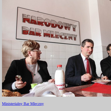
Nawigacja
Ministerialny Bar Mleczny