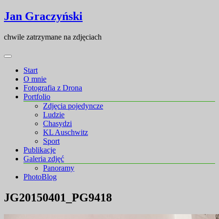
Skip
Skip
Jan Graczyński
to
to
content
content
chwile zatrzymane na zdjęciach
Start
O mnie
Fotografia z Drona
Portfolio
Zdjęcia pojedyncze
Ludzie
Chasydzi
KL Auschwitz
Sport
Publikacje
Galeria zdjęć
Panoramy
PhotoBlog
JG20150401_PG9418