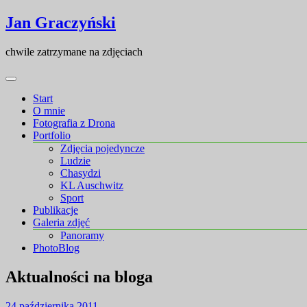
Skip
Skip
Jan Graczyński
to
to
content
content
chwile zatrzymane na zdjęciach
Start
O mnie
Fotografia z Drona
Portfolio
Zdjęcia pojedyncze
Ludzie
Chasydzi
KL Auschwitz
Sport
Publikacje
Galeria zdjęć
Panoramy
PhotoBlog
Aktualności na bloga
24 października 2011