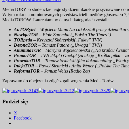
MediaTORY to studenckie nagrody dziennikarskie przyznawane co r
W tym roku na nominowanych przedstawicieli mediów głosowało 7,5 ty
MediaTORÓW. Laureatami w danych kategoriach zostali:
AuTORytet –
Wojciech Mann (za całokształt pracy dziennikarsk
NawigaTOR –
Piotr Zaremba („Polska The Times”)
TORpeda
– Krzysztof Skórzyński(„Fakty” TVN)
DetonaTOR
– Tomasz Patora („Uwaga” TVN)
AkumulaTOR
– Martyna Wojciechowska („Na krańcu świata
PromoTOR
– TVN 24.pl i Onet.pl (za akcję „Krótka piłka – z
ProwokaTOR –
Tomasz Sekielski (film dokumentalny „Władc
InicjaTOR –
Paweł Siennicki i Anita Wener („Polska The Tim
ReformaTOR –
Janusz Weiss (Radio Zet)
Zapraszam do obejrzenia zdjęć z gali wręczenia MediaTorów.
Podziel się:
X
Facebook