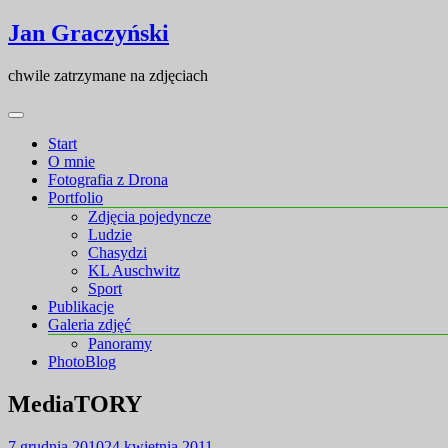
Skip
Skip
Jan Graczyński
to
to
content
content
chwile zatrzymane na zdjęciach
Start
O mnie
Fotografia z Drona
Portfolio
Zdjęcia pojedyncze
Ludzie
Chasydzi
KL Auschwitz
Sport
Publikacje
Galeria zdjęć
Panoramy
PhotoBlog
MediaTORY
7 grudnia 2010
24 kwietnia 2011