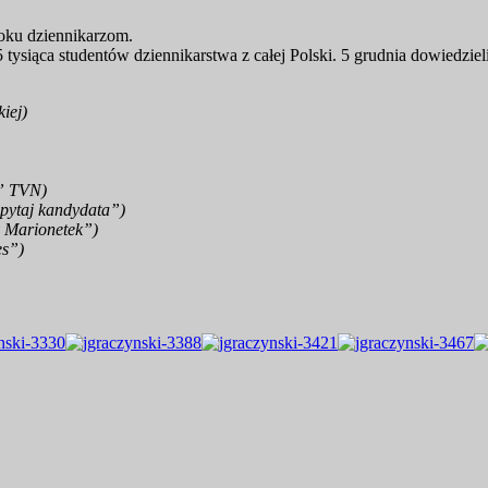
oku dziennikarzom.
siąca studentów dziennikarstwa z całej Polski. 5 grudnia dowiedzieli
iej)
” TVN)
apytaj kandydata”)
y Marionetek”)
es”)