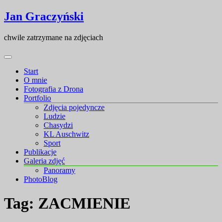
Skip
Skip
Jan Graczyński
to
to
content
content
chwile zatrzymane na zdjęciach
Start
O mnie
Fotografia z Drona
Portfolio
Zdjęcia pojedyncze
Ludzie
Chasydzi
KL Auschwitz
Sport
Publikacje
Galeria zdjęć
Panoramy
PhotoBlog
Tag:
ZACMIENIE