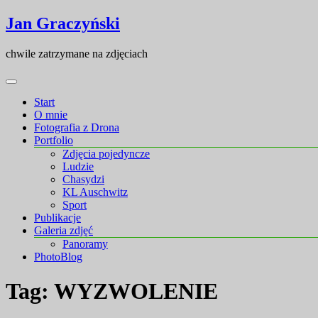
Skip
Skip
Jan Graczyński
to
to
content
content
chwile zatrzymane na zdjęciach
Start
O mnie
Fotografia z Drona
Portfolio
Zdjęcia pojedyncze
Ludzie
Chasydzi
KL Auschwitz
Sport
Publikacje
Galeria zdjęć
Panoramy
PhotoBlog
Tag:
WYZWOLENIE