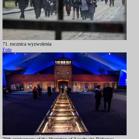
71. rocznica wyzwolenia
Foto