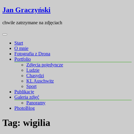
Skip
Skip
Jan Graczyński
to
to
content
content
chwile zatrzymane na zdjęciach
Start
O mnie
Fotografia z Drona
Portfolio
Zdjęcia pojedyncze
Ludzie
Chasydzi
KL Auschwitz
Sport
Publikacje
Galeria zdjęć
Panoramy
PhotoBlog
Tag:
wigilia