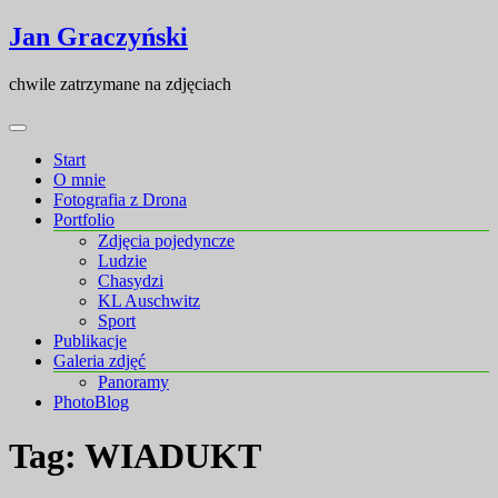
Skip
Skip
Jan Graczyński
to
to
content
content
chwile zatrzymane na zdjęciach
Start
O mnie
Fotografia z Drona
Portfolio
Zdjęcia pojedyncze
Ludzie
Chasydzi
KL Auschwitz
Sport
Publikacje
Galeria zdjęć
Panoramy
PhotoBlog
Tag:
WIADUKT