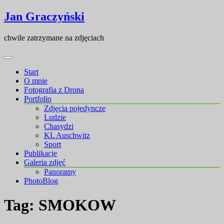
Skip
Skip
Jan Graczyński
to
to
content
content
chwile zatrzymane na zdjęciach
Start
O mnie
Fotografia z Drona
Portfolio
Zdjęcia pojedyncze
Ludzie
Chasydzi
KL Auschwitz
Sport
Publikacje
Galeria zdjęć
Panoramy
PhotoBlog
Tag:
SMOKOW