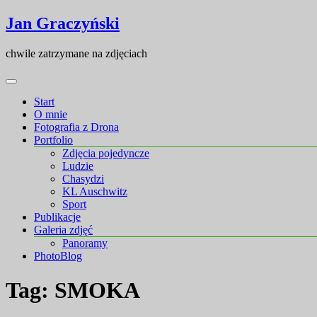
Skip
Skip
Jan Graczyński
to
to
content
content
chwile zatrzymane na zdjęciach
Start
O mnie
Fotografia z Drona
Portfolio
Zdjęcia pojedyncze
Ludzie
Chasydzi
KL Auschwitz
Sport
Publikacje
Galeria zdjęć
Panoramy
PhotoBlog
Tag:
SMOKA