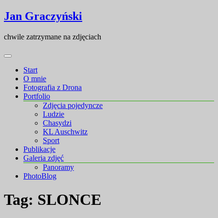
Skip
Skip
Jan Graczyński
to
to
content
content
chwile zatrzymane na zdjęciach
Start
O mnie
Fotografia z Drona
Portfolio
Zdjęcia pojedyncze
Ludzie
Chasydzi
KL Auschwitz
Sport
Publikacje
Galeria zdjęć
Panoramy
PhotoBlog
Tag:
SLONCE