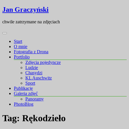
Skip
Skip
Jan Graczyński
to
to
content
content
chwile zatrzymane na zdjęciach
Start
O mnie
Fotografia z Drona
Portfolio
Zdjęcia pojedyncze
Ludzie
Chasydzi
KL Auschwitz
Sport
Publikacje
Galeria zdjęć
Panoramy
PhotoBlog
Tag:
Rękodzieło