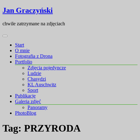
Skip
Skip
Jan Graczyński
to
to
content
content
chwile zatrzymane na zdjęciach
Start
O mnie
Fotografia z Drona
Portfolio
Zdjęcia pojedyncze
Ludzie
Chasydzi
KL Auschwitz
Sport
Publikacje
Galeria zdjęć
Panoramy
PhotoBlog
Tag:
PRZYRODA