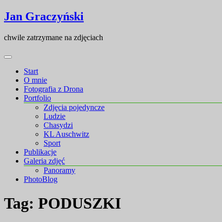
Skip
Skip
Jan Graczyński
to
to
content
content
chwile zatrzymane na zdjęciach
Start
O mnie
Fotografia z Drona
Portfolio
Zdjęcia pojedyncze
Ludzie
Chasydzi
KL Auschwitz
Sport
Publikacje
Galeria zdjęć
Panoramy
PhotoBlog
Tag:
PODUSZKI