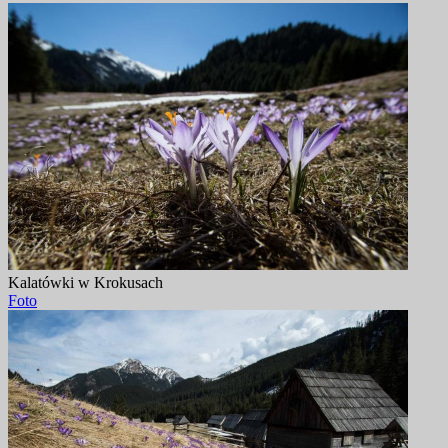
Kalatówki w Krokusach
Foto