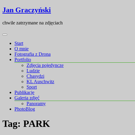
Skip
Skip
Jan Graczyński
to
to
content
content
chwile zatrzymane na zdjęciach
Start
O mnie
Fotografia z Drona
Portfolio
Zdjęcia pojedyncze
Ludzie
Chasydzi
KL Auschwitz
Sport
Publikacje
Galeria zdjęć
Panoramy
PhotoBlog
Tag:
PARK