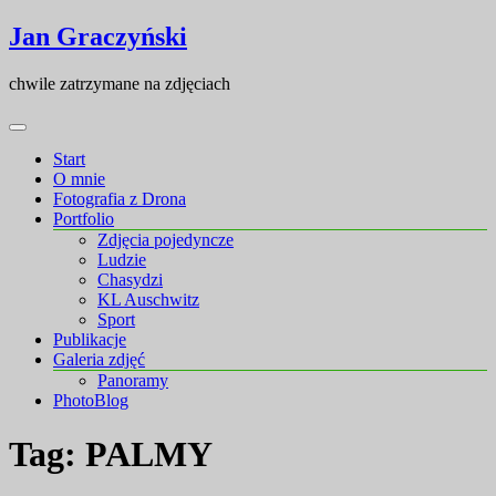
Skip
Skip
Jan Graczyński
to
to
content
content
chwile zatrzymane na zdjęciach
Start
O mnie
Fotografia z Drona
Portfolio
Zdjęcia pojedyncze
Ludzie
Chasydzi
KL Auschwitz
Sport
Publikacje
Galeria zdjęć
Panoramy
PhotoBlog
Tag:
PALMY