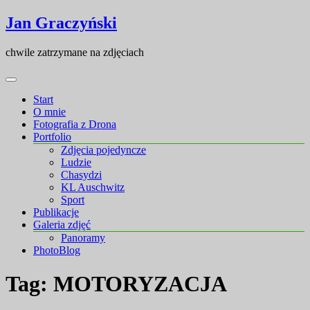
Skip
Skip
Jan Graczyński
to
to
content
content
chwile zatrzymane na zdjęciach
Start
O mnie
Fotografia z Drona
Portfolio
Zdjęcia pojedyncze
Ludzie
Chasydzi
KL Auschwitz
Sport
Publikacje
Galeria zdjęć
Panoramy
PhotoBlog
Tag:
MOTORYZACJA