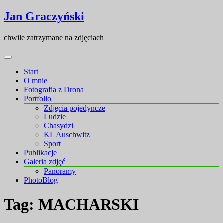
Skip
Skip
Jan Graczyński
to
to
content
content
chwile zatrzymane na zdjęciach
Start
O mnie
Fotografia z Drona
Portfolio
Zdjęcia pojedyncze
Ludzie
Chasydzi
KL Auschwitz
Sport
Publikacje
Galeria zdjęć
Panoramy
PhotoBlog
Tag:
MACHARSKI