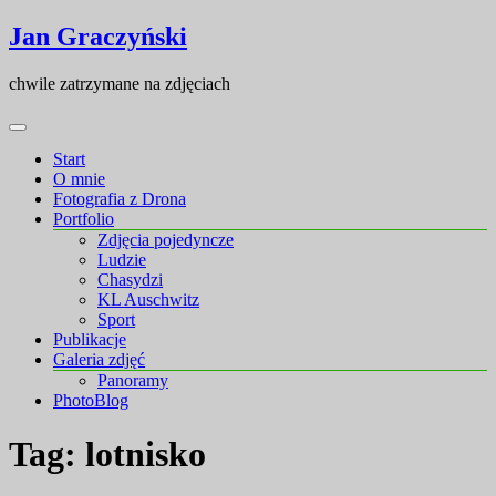
Skip
Skip
Jan Graczyński
to
to
content
content
chwile zatrzymane na zdjęciach
Start
O mnie
Fotografia z Drona
Portfolio
Zdjęcia pojedyncze
Ludzie
Chasydzi
KL Auschwitz
Sport
Publikacje
Galeria zdjęć
Panoramy
PhotoBlog
Tag:
lotnisko