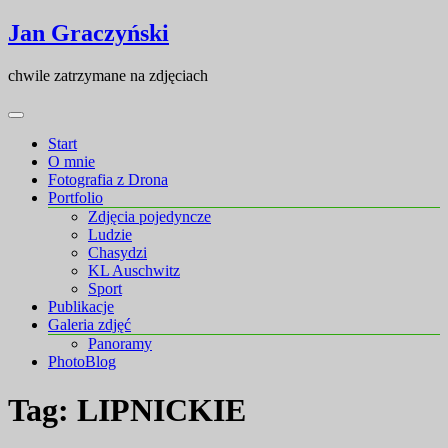
Skip
Skip
Jan Graczyński
to
to
content
content
chwile zatrzymane na zdjęciach
Start
O mnie
Fotografia z Drona
Portfolio
Zdjęcia pojedyncze
Ludzie
Chasydzi
KL Auschwitz
Sport
Publikacje
Galeria zdjęć
Panoramy
PhotoBlog
Tag:
LIPNICKIE