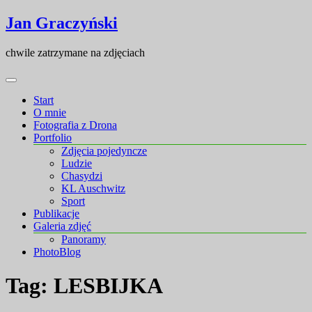
Skip
Skip
Jan Graczyński
to
to
content
content
chwile zatrzymane na zdjęciach
Start
O mnie
Fotografia z Drona
Portfolio
Zdjęcia pojedyncze
Ludzie
Chasydzi
KL Auschwitz
Sport
Publikacje
Galeria zdjęć
Panoramy
PhotoBlog
Tag:
LESBIJKA