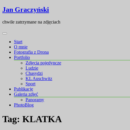
Skip
Skip
Jan Graczyński
to
to
content
content
chwile zatrzymane na zdjęciach
Start
O mnie
Fotografia z Drona
Portfolio
Zdjęcia pojedyncze
Ludzie
Chasydzi
KL Auschwitz
Sport
Publikacje
Galeria zdjęć
Panoramy
PhotoBlog
Tag:
KLATKA