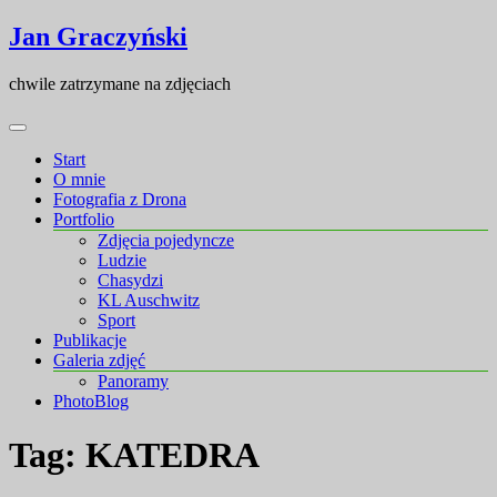
Skip
Skip
Jan Graczyński
to
to
content
content
chwile zatrzymane na zdjęciach
Start
O mnie
Fotografia z Drona
Portfolio
Zdjęcia pojedyncze
Ludzie
Chasydzi
KL Auschwitz
Sport
Publikacje
Galeria zdjęć
Panoramy
PhotoBlog
Tag:
KATEDRA