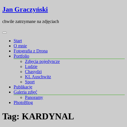
Skip
Skip
Jan Graczyński
to
to
content
content
chwile zatrzymane na zdjęciach
Start
O mnie
Fotografia z Drona
Portfolio
Zdjęcia pojedyncze
Ludzie
Chasydzi
KL Auschwitz
Sport
Publikacje
Galeria zdjęć
Panoramy
PhotoBlog
Tag:
KARDYNAL