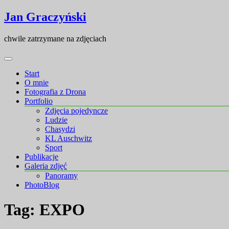
Skip
Skip
Jan Graczyński
to
to
content
content
chwile zatrzymane na zdjęciach
Start
O mnie
Fotografia z Drona
Portfolio
Zdjęcia pojedyncze
Ludzie
Chasydzi
KL Auschwitz
Sport
Publikacje
Galeria zdjęć
Panoramy
PhotoBlog
Tag:
EXPO