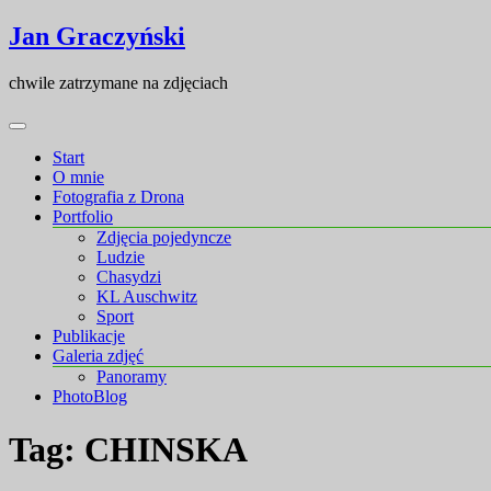
Skip
Skip
Jan Graczyński
to
to
content
content
chwile zatrzymane na zdjęciach
Start
O mnie
Fotografia z Drona
Portfolio
Zdjęcia pojedyncze
Ludzie
Chasydzi
KL Auschwitz
Sport
Publikacje
Galeria zdjęć
Panoramy
PhotoBlog
Tag:
CHINSKA